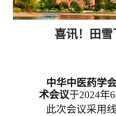
喜讯！田雪
中华中医药学
术会议
于
202
4
年
此次会议采用