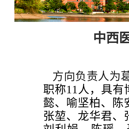
中西
方向负责人为
职称11人，具
懿、喻坚柏、陈
张堃、龙华君、